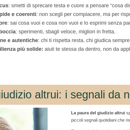
ocus
: smetti di sprecare testa e cuore a pensare “cosa d
pide e coerenti
: non scegli per compiacere, ma per rispe
ore
: sai cosa vuoi e cosa non vuoi e lo esprimi senza pa
sboccia
: sperimenti, sbagli veloce, migliori in fretta.
ane e autentiche
: chi ti rispetta resta, chi giudica sempr
ilienza più solide:
aiuti te stessa da dentro, non da appl
iudizio altrui: i segnali da 
La paura del giudizio altrui
sp
piccoli segnali quotidiani che ri