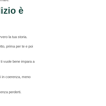
izio è
ro la tua storia.
etto, prima per te e poi
i ti vuole bene impara a
sci in coerenza, meno
enza perderti.