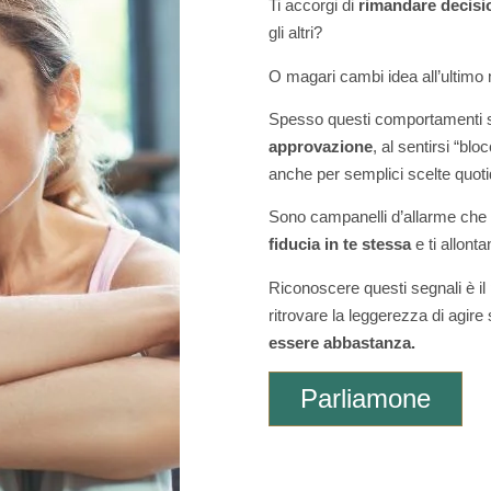
Ti accorgi di
rimandare decisio
gli altri?
O magari cambi idea all’ultimo
Spesso questi comportamenti
approvazione
, al sentirsi “bl
anche per semplici scelte quoti
Sono campanelli d’allarme che 
fiducia in te stessa
e ti allont
Riconoscere questi segnali è i
ritrovare la leggerezza di agire
essere abbastanza.
Parliamone