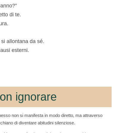
iranno?”
tto di te.
ura.
e si allontana da sé.
ausi esterni.
non ignorare
esso non si manifesta in modo diretto, ma attraverso
schiano di diventare abitudini silenziose.