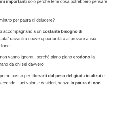
ni importanti
solo perché temi cosa potrebbero pensare
 minuto per paura di deludere?
 si accompagnano a un
costante bisogno di
occata” davanti a nuove opportunità o al provare ansia
diane.
non vanno ignorati, perché piano piano
erodono la
anano da chi sei davvero.
l primo passo per
liberarti dal peso del giudizio altrui
e
 secondo i tuoi valori e desideri, senza
la paura di non