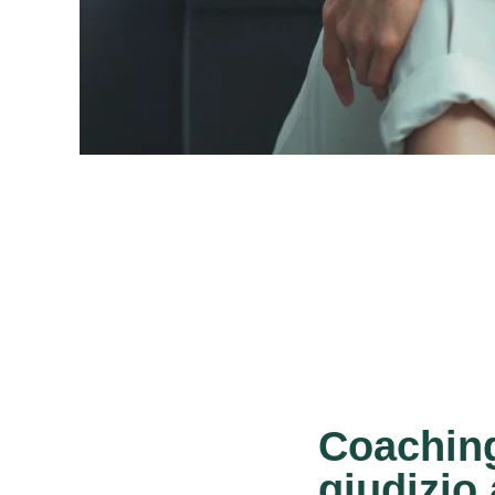
Coaching
giudizio