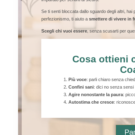
Se ti senti
bloccata dallo sguardo degli altri, hai
perfezionismo, ti aiuto a
smettere di vivere in 
S
cegli chi vuoi essere
, senza scusarti per que
Cosa ottieni 
Co
Più voce
: parli chiaro senza chi
Confini sani
: dici
no
senza sensi d
Agire nonostante la paura
: picc
Autostima che cresce
: riconosce
Pa