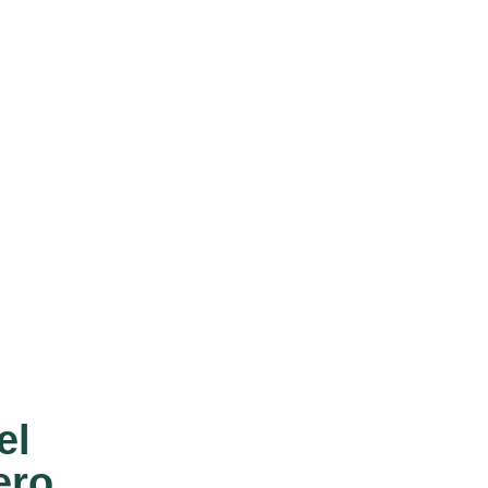
el
ero.