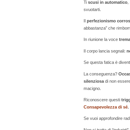
Ti
scusi in automatico
,
svuotarti.
Il
perfezionismo corros
abbastanza” che rimbo
In riunione la voce
trem
Il corpo lancia segnali:
n
Se questa fatica è diven
La conseguenza?
Occas
silenziosa
di non essere
macigno.
Riconoscere questi
trig
Consapevolezza di sé
.
Se vuoi approfondire radi
Non si tratta di “indurirti