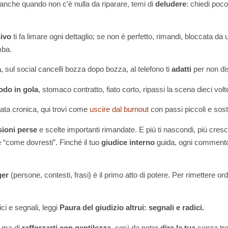
 anche quando non c’è nulla da riparare, temi di
deludere
: chiedi poco
ivo
ti fa limare ogni dettaglio; se non è perfetto,
rimandi
, bloccata da 
mba.
a
, sul social cancelli bozza dopo bozza, al telefono ti
adatti
per non di
odo in gola
, stomaco contratto, fiato corto,
ripassi la scena dieci volt
tata cronica, qui trovi come
uscire dal burnout
con passi piccoli e soste
ioni perse
e
scelte importanti rimandate. E più ti nascondi, più cres
 “come dovresti”.
Finché il tuo
giudice interno
guida, ogni comment
ger
(persone, contesti, frasi) è il primo atto di potere.
Per rimettere ordi
ci e segnali, leggi
Paura del giudizio altrui: segnali e radici.
”, ma di
rafforzarti con gentilezza
, così da poter
dire la tua
senza tr