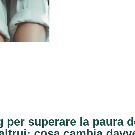
 per superare la paura d
 altrui: cosa cambia davv