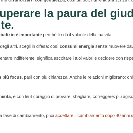
uperare la paura del giud
te.
giudizio è importante
perché ti ridà il volante della tua vita.
gli altri, scegli in difesa: così
consumi energia
senza muovere davve
ventare indifferente: significa ascoltare i tuoi valori e decidere con risp
n più focus
, parli con più chiarezza. Anche le relazioni migliorano: ch
menta
, e con lei il coraggio di provare, sbagliare, correggere: più agi
na fase di cambiamento, puoi
accettare il cambiamento dopo 40 anni
s