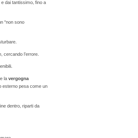
 e dai tantissimo, fino a
un “non sono
sturbare.
e, cercando l’errore.
nibili.
ce la
vergogna
o esterno pesa come un
ne dentro, riparti da
emare.