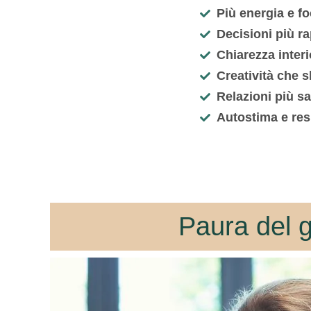
Più energia e f
Decisioni più ra
Chiarezza interi
Creatività che 
Relazioni più s
Autostima e res
Paura del g