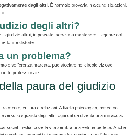
egativamente dagli altri
. È normale provarla in alcune situazioni,
ni.
udizio degli altri?
il giudizio altrui, in passato, serviva a mantenere il legame col
me forme distorte
ta un problema?
nto o sofferenza marcata, può sfociare nel circolo vizioso
pporto professionale.
lla paura del giudizio
 tra mente, cultura e relazioni. A livello psicologico, nasce dal
averso lo sguardo degli altri, ogni critica diventa una minaccia.
dai social media, dove la vita sembra una vetrina perfetta. Anche
tici o ambienti competitivi possono far interiorizzare l’idea che