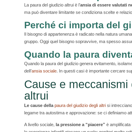
La paura del giudizio altrui è l’
ansia di essere valutati n
ma può diventare limitante se condiziona scelte e relazio
Perché ci importa del gi
Il bisogno di appartenenza è radicato nella natura umana: 
gruppo. Oggi quel bisogno sopravvive, ma spesso assu
Quando la paura diven
Quando la paura del giudizio genera evitamento, isolame
dell’
ansia sociale
. In questi casi è importante cercare su
Cause e meccanismi de
altrui
Le cause della
paura del giudizio degli altri
si intrecciano
legame tra autostima e approvazione: se ci definiamo attr
A livello sociale,
la pressione a “piacere”
è amplificata 
le esperienze infantili giocano un ruolo: genitori molto cri